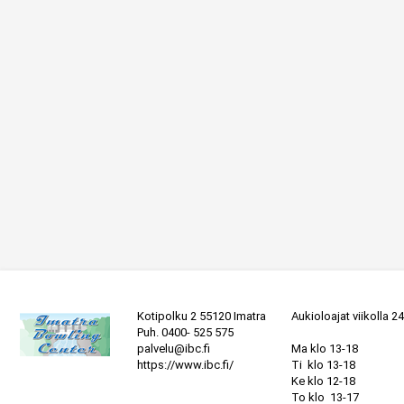
Kotipolku 2 55120 Imatra
Aukioloajat viikolla 24
Puh.
0400- 525 575
palvelu@ibc.fi
Ma klo 13-18

https://www.ibc.fi/
Ti  klo 13-18

Ke klo 12-18

To klo  13-17
