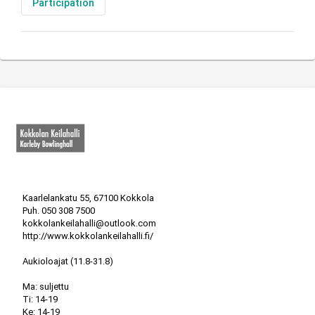
Participation
Kaarlelankatu 55, 67100 Kokkola
Puh.
050 308 7500
kokkolankeilahalli@outlook.com
http://www.kokkolankeilahalli.fi/
Aukioloajat (11.8-31.8)

Ma: suljettu

Ti: 14-19

Ke: 14-19
