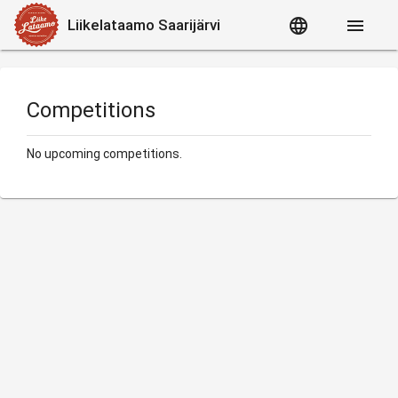
language
menu
Liikelataamo Saarijärvi
Competitions
No upcoming competitions.