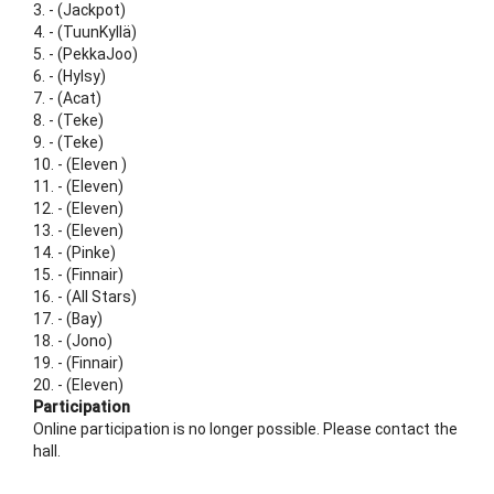
3. - (Jackpot)
4. - (TuunKyllä)
5. - (PekkaJoo)
6. - (Hylsy)
7. - (Acat)
8. - (Teke)
9. - (Teke)
10. - (Eleven )
11. - (Eleven)
12. - (Eleven)
13. - (Eleven)
14. - (Pinke)
15. - (Finnair)
16. - (All Stars)
17. - (Bay)
18. - (Jono)
19. - (Finnair)
20. - (Eleven)
Participation
Online participation is no longer possible. Please contact the
hall.