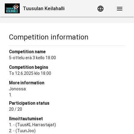
language
menu
Tuusulan Keilahalli
Competition information
Competition name
5-ottelu erä 3 kello 18.00
Competition begins
To 12.6.2025 klo 18.00
More information
Jonossa:

1.
Participation status
20 / 20
Ilmoittautumiset
1. - (TuusKL Harrastajat)
2. - (TuunJoo)